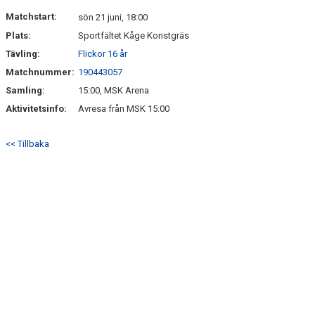
DOKUMENT
Matchstart:
sön 21 juni, 18:00
Plats:
Sportfältet Kåge Konstgräs
KONTAKT
Tävling:
Flickor 16 år
Matchnummer:
190443057
Samling:
15:00, MSK Arena
Aktivitetsinfo:
Avresa från MSK 15:00
<< Tillbaka