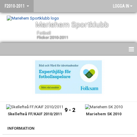
F2010-2011
LOGGA IN
Mariehem Sportklubb
Fotboll
Flickor 2010-2011
HEM
NYHETER
KALENDER
MATCHER
9 - 2
Skellefteå FF/KAIF 2010/2011
Mariehem SK 2010
TRUPPEN
BILDGALLERI
INFORMATION