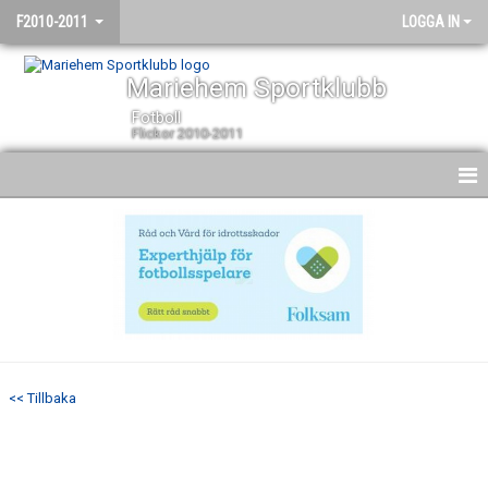
F2010-2011
LOGGA IN
Mariehem Sportklubb
Fotboll
Flickor 2010-2011
HEM
NYHETER
KALENDER
MATCHER
<< Tillbaka
TRUPPEN
BILDGALLERI