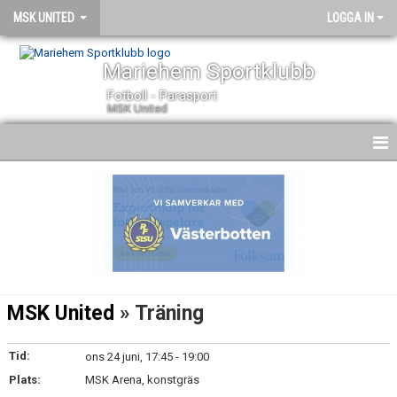
MSK UNITED
LOGGA IN
Mariehem Sportklubb
Fotboll - Parasport
MSK United
HEM
NYHETER
KALENDER
TRUPPEN
MSK United
» Träning
BILDGALLERI
Tid:
ons 24 juni, 17:45 - 19:00
DOKUMENT
Plats:
MSK Arena, konstgräs