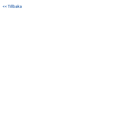
KONTAKT
<< Tillbaka
MATCHER
PARASPORT.SE