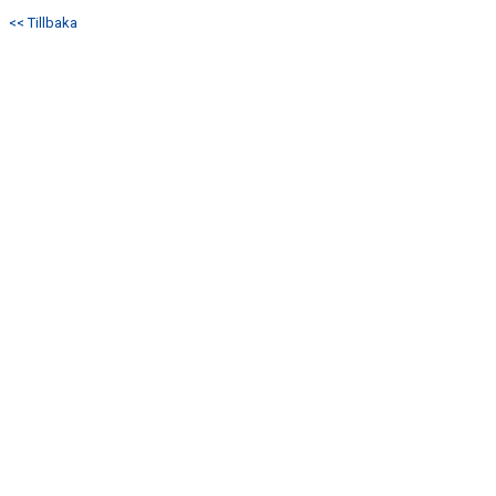
KONTAKT
<< Tillbaka
MATCHER
PARASPORT.SE