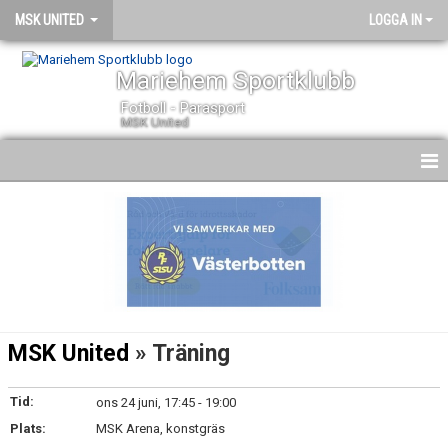
MSK UNITED
LOGGA IN
Mariehem Sportklubb
Fotboll - Parasport
MSK United
HEM
NYHETER
KALENDER
TRUPPEN
MSK United
» Träning
BILDGALLERI
Tid:
ons 24 juni, 17:45 - 19:00
DOKUMENT
Plats:
MSK Arena, konstgräs