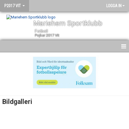
P2017 VIT
LOGGA IN
Mariehem Sportklubb
Fotboll
Pojkar 2017 VIt
HEM
NYHETER
KALENDER
MATCHER
Bildgalleri
TRUPPEN
BILDGALLERI